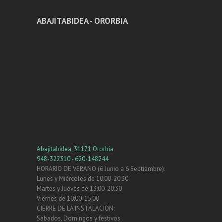
ABAJITABIDEA - ORORBIA
Abajitabidea, 31171 Ororbia
948-322310 - 620-148244
HORARIO DE VERANO (6 Junio a 6 Septiembre):
Lunes y Miércoles de 10:00-20:30
Martes y Jueves de 13:00-20:30
Viernes de 10:00-15:00
CIERRE DE LA INSTALACIÓN:
Sábados, Domingos y festivos.