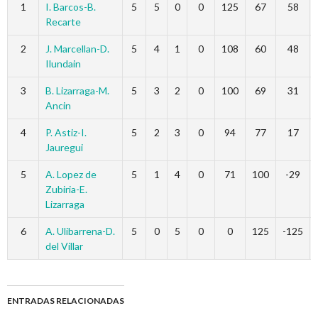
1
I. Barcos-B.
5
5
0
0
125
67
58
Recarte
2
J. Marcellan-D.
5
4
1
0
108
60
48
Ilundain
3
B. Lizarraga-M.
5
3
2
0
100
69
31
Ancin
4
P. Astiz-I.
5
2
3
0
94
77
17
Jauregui
5
A. Lopez de
5
1
4
0
71
100
-29
Zubiria-E.
Lizarraga
6
A. Ulibarrena-D.
5
0
5
0
0
125
-125
del Villar
ENTRADAS RELACIONADAS