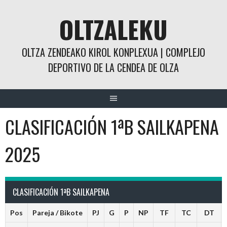
Saltar
OLTZALEKU
al
contenido
OLTZA ZENDEAKO KIROL KONPLEXUA | COMPLEJO
DEPORTIVO DE LA CENDEA DE OLZA
CLASIFICACIÓN 1ªB SAILKAPENA
2025
CLASIFICACIÓN 1ªB SAILKAPENA
Pos
Pareja / Bikote
PJ
G
P
NP
TF
TC
DT