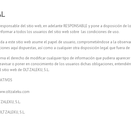
AL
 responsable del sitio web, en adelante RESPONSABLE y pone a disposición de lo
formar a todos los usuarios del sitio web sobre las condiciones de uso.
da a este sitio web asume el papel de usuario, comprometiéndose a la observa
ciones aquí dispuestas, así como a cualquier otra disposición legal que fuera de 
rva el derecho de modificar cualquier tipo de información que pudiera aparecer e
reavisar o poner en conocimiento de los usuarios dichas obligaciones, entendié
l sitio web de OLTZALEKU, S.L.
CATIVOS
ww.oltzaleku.com
ZALEKU, S.L.
OLTZALEKU, S.L.