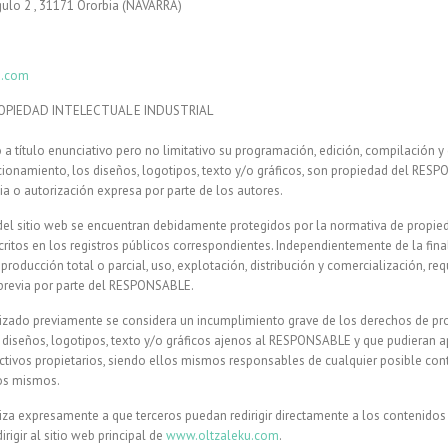
gulo 2 , 31171 Ororbia (NAVARRA)
u.com
OPIEDAD INTELECTUAL E INDUSTRIAL
do a título enunciativo pero no limitativo su programación, edición, compilación
cionamiento, los diseños, logotipos, texto y/o gráficos, son propiedad del RESPO
ia o autorización expresa por parte de los autores.
el sitio web se encuentran debidamente protegidos por la normativa de propied
scritos en los registros públicos correspondientes. Independientemente de la fina
eproducción total o parcial, uso, explotación, distribución y comercialización, re
a previa por parte del RESPONSABLE.
izado previamente se considera un incumplimiento grave de los derechos de pro
os diseños, logotipos, texto y/o gráficos ajenos al RESPONSABLE y que pudieran ap
ctivos propietarios, siendo ellos mismos responsables de cualquier posible con
los mismos.
a expresamente a que terceros puedan redirigir directamente a los contenidos 
rigir al sitio web principal de
www.oltzaleku.com
.