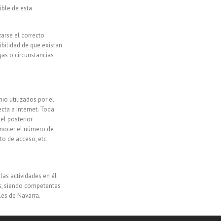
ible de esta
zarse el correcto
ibilidad de que existan
gas o circunstancias
io utilizados por el
ta a Internet. Toda
el posterior
onocer el número de
to de acceso, etc.
las actividades en él
es, siendo competentes
les de Navarra.