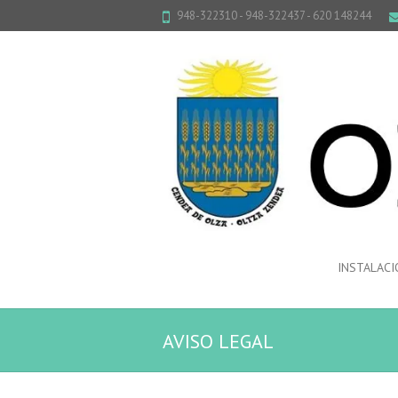
948-322310 - 948-322437 - 620 148244
INSTALACI
AVISO LEGAL