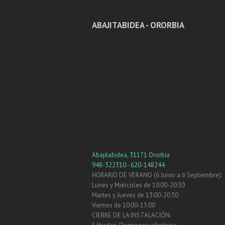
ABAJITABIDEA - ORORBIA
Abajitabidea, 31171 Ororbia
948-322310 - 620-148244
HORARIO DE VERANO (6 Junio a 6 Septiembre):
Lunes y Miércoles de 10:00-20:30
Martes y Jueves de 13:00-20:30
Viernes de 10:00-15:00
CIERRE DE LA INSTALACIÓN: