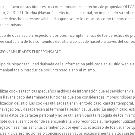
e a favor de sus titulares los correspondientes derechos de propiedad OLTZALE
lo, 2 – 31171 Ororbia (Navarra) intelectual e industrial, no implicando su sola 
ncia de derechos o responsabilidad alguna sobre los mismos, como tampoco resp
te del mismo.
r tipo de observación respecto a posibles incumplimientos de los derechos de pr
bre cualquiera de los contenidos del sitio web, puede hacerlo a través del correo
SPONSABILIDADES El RESPONSABLE
tipo de responsabilidad derivada de la información publicada en su sitio web si
manipulada o introducida por un tercero ajeno al mismo.
ilizar cookies técnicas (pequeños archivos de información que el servidor envía
ra llevar a cabo determinadas funciones que son consideradas imprescindibles p
ización del sitio. Las cookies utilizadas tienen, en todo caso, carácter temporal, 
navegación, y desaparecen al terminar la sesión del usuario. En ningún caso, es
smas datos de carácter personal y no se utilizarán para la recogida de los mism
ible que el servidor donde se encuentra la web reconozca el navegador utilizad
vegación sea más sencilla, permitiendo, por ejemplo, el acceso de los usuarios q
s, servicios, promociones o concursos reservados exclusivamente a ellos sin ten