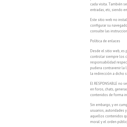
cada visita. También se
entradas, etc, siendo e
Este sitio web no insta
configurar su navegador
consulte las instrucci
Política de enlaces
Desde el sitio web, es
controlar siempre los 
responsabilidad respec
pudiera contravenir la 
la redirección a dicho
El RESPONSABLE no se h
en foros, chats, genera
contenidos de forma i
Sin embargo, y en cumpl
usuarios, autoridades y
aquellos contenidos que
moral y el orden públic