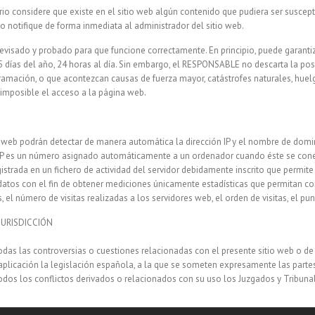
io considere que existe en el sitio web algún contenido que pudiera ser suscept
 lo notifique de forma inmediata al administrador del sitio web.
revisado y probado para que funcione correctamente. En principio, puede garanti
 días del año, 24 horas al día. Sin embargo, el RESPONSABLE no descarta la pos
gramación, o que acontezcan causas de fuerza mayor, catástrofes naturales, huel
imposible el acceso a la página web.
o web podrán detectar de manera automática la dirección IP y el nombre de domin
 IP es un número asignado automáticamente a un ordenador cuando éste se conec
istrada en un fichero de actividad del servidor debidamente inscrito que permite 
atos con el fin de obtener mediciones únicamente estadísticas que permitan c
 el número de visitas realizadas a los servidores web, el orden de visitas, el pun
JURISDICCIÓN
odas las controversias o cuestiones relacionadas con el presente sitio web o de 
 aplicación la legislación española, a la que se someten expresamente las part
todos los conflictos derivados o relacionados con su uso los Juzgados y Tribuna