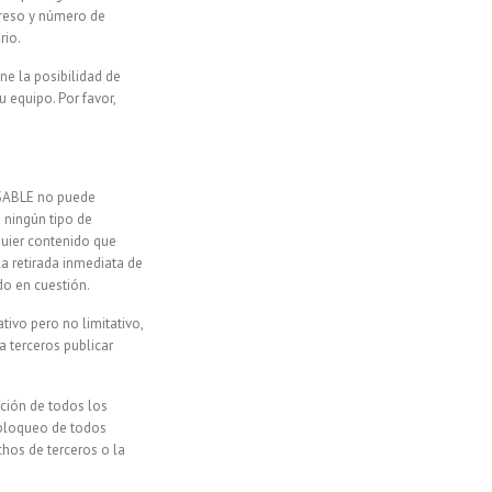
ogreso y número de
rio.
ene la posibilidad de
 equipo. Por favor,
ONSABLE no puede
 ningún tipo de
quier contenido que
la retirada inmediata de
do en cuestión.
ivo pero no limitativo,
a terceros publicar
ición de todos los
, bloqueo de todos
chos de terceros o la