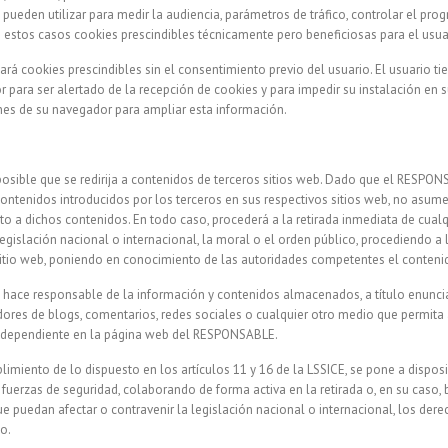
 pueden utilizar para medir la audiencia, parámetros de tráfico, controlar el pr
n estos casos cookies prescindibles técnicamente pero beneficiosas para el usua
lará cookies prescindibles sin el consentimiento previo del usuario. El usuario ti
 para ser alertado de la recepción de cookies y para impedir su instalación en su
ones de su navegador para ampliar esta información.
 posible que se redirija a contenidos de terceros sitios web. Dado que el RESP
contenidos introducidos por los terceros en sus respectivos sitios web, no asume
to a dichos contenidos. En todo caso, procederá a la retirada inmediata de cual
legislación nacional o internacional, la moral o el orden público, procediendo a 
 sitio web, poniendo en conocimiento de las autoridades competentes el conteni
ace responsable de la información y contenidos almacenados, a título enunciat
dores de blogs, comentarios, redes sociales o cualquier otro medio que permita 
ndependiente en la página web del RESPONSABLE.
imiento de lo dispuesto en los artículos 11 y 16 de la LSSICE, se pone a dispos
 fuerzas de seguridad, colaborando de forma activa en la retirada o, en su caso
 puedan afectar o contravenir la legislación nacional o internacional, los dere
o.