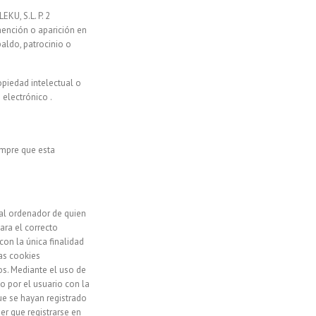
KU, S.L. P. 2
mención o aparición en
aldo, patrocinio o
opiedad intelectual o
 electrónico .
empre que esta
 al ordenador de quien
ara el correcto
con la única finalidad
tas cookies
os. Mediante el uso de
o por el usuario con la
ue se hayan registrado
er que registrarse en