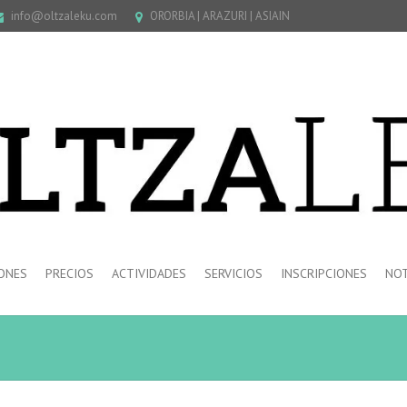
info@oltzaleku.com
ORORBIA | ARAZURI | ASIAIN
ONES
PRECIOS
ACTIVIDADES
SERVICIOS
INSCRIPCIONES
NOT