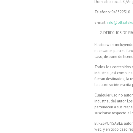
Domicilio social: C/An
Teléfono: 948322310
e-mail:
info@oltzalek
DERECHOS DE PR
El sitio web, incluyen
necesarios para su fun
caso, dispone de licenc
Todos los contenidos d
industrial, así como in
fueran destinados, la r
la autorización escrit
Cualquier uso no autor
industrial del autor. L
pertenecen a sus respe
suscitarse respecto a 
El RESPONSABLE autoriz
web, y en todo caso redi