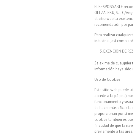
El RESPONSABLE reconoc
OLTZALEKU, S.L. C/Angu
el sitio web la existe
recomendación por par
Para realizar cualquie
industrial, así como so
EXENCIÓN DE RE
Se exime de cualquier 
información haya sido 
Uso de Cookies
Este sitio web puede ut
accede a la página) pa
funcionamiento y visual
de hacer más eficaz la 
proporcionan por sí mi
cookies también es pos
finalidad de que la na
previamente a las área