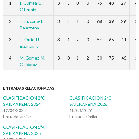
1
I. Gurrea-U.
3
3
0
0
75
48
27
6
Otermin
2
J. Lazcano-I.
3
2
1
0
68
39
29
5
Baleztena
3
E. Orrio-U.
3
1
2
0
54
65
-11
4
Eizaguirre
4
M. Gomez-M.
3
0
1
2
30
75
-45
1
Goldaraz
ENTRADAS RELACIONADAS
CLASIFICACIÓN 2ªC
CLASIFICACIÓN 2ªC
SAILKAPENA 2024
SAILKAPENA 2026
12/04/2024
18/03/2026
Entrada similar
Entrada similar
CLASIFICACIÓN 1ªA
SAILKAPENA 2025