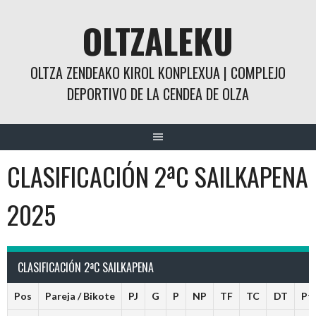
Saltar
OLTZALEKU
al
contenido
OLTZA ZENDEAKO KIROL KONPLEXUA | COMPLEJO
DEPORTIVO DE LA CENDEA DE OLZA
CLASIFICACIÓN 2ªC SAILKAPENA
2025
CLASIFICACIÓN 2ªC SAILKAPENA
Pos
Pareja / Bikote
PJ
G
P
NP
TF
TC
DT
Pt