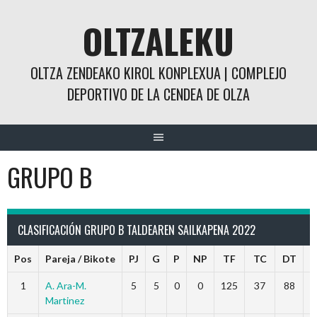
Saltar
OLTZALEKU
al
contenido
OLTZA ZENDEAKO KIROL KONPLEXUA | COMPLEJO
DEPORTIVO DE LA CENDEA DE OLZA
GRUPO B
CLASIFICACIÓN GRUPO B TALDEAREN SAILKAPENA 2022
Pos
Pareja / Bikote
PJ
G
P
NP
TF
TC
DT
P
1
A. Ara-M.
5
5
0
0
125
37
88
Martinez