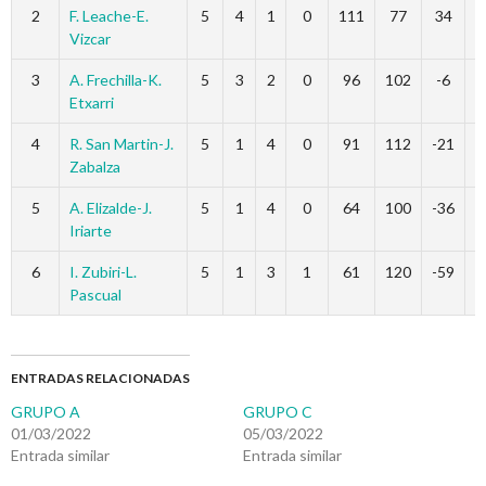
2
F. Leache-E.
5
4
1
0
111
77
34
Vizcar
3
A. Frechilla-K.
5
3
2
0
96
102
-6
Etxarri
4
R. San Martin-J.
5
1
4
0
91
112
-21
Zabalza
5
A. Elizalde-J.
5
1
4
0
64
100
-36
Iriarte
6
I. Zubiri-L.
5
1
3
1
61
120
-59
Pascual
ENTRADAS RELACIONADAS
GRUPO A
GRUPO C
01/03/2022
05/03/2022
Entrada similar
Entrada similar