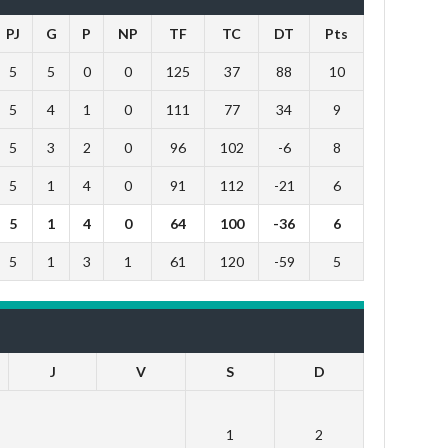
PJ
G
P
NP
TF
TC
DT
Pts
5
5
0
0
125
37
88
10
5
4
1
0
111
77
34
9
5
3
2
0
96
102
-6
8
5
1
4
0
91
112
-21
6
5
1
4
0
64
100
-36
6
5
1
3
1
61
120
-59
5
J
V
S
D
1
2