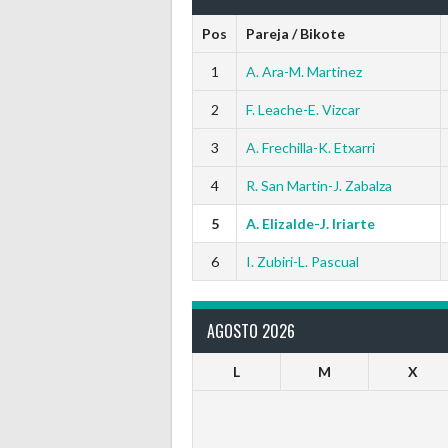
Pos
Pareja / Bikote
1
A. Ara-M. Martinez
2
F. Leache-E. Vizcar
3
A. Frechilla-K. Etxarri
4
R. San Martin-J. Zabalza
5
A. Elizalde-J. Iriarte
6
I. Zubiri-L. Pascual
AGOSTO 2026
L
M
X