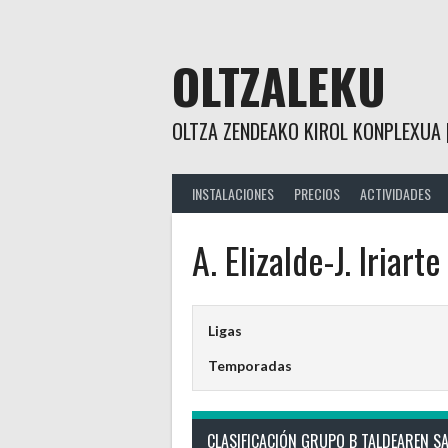
Saltar
al
contenido
OLTZALEKU
OLTZA ZENDEAKO KIROL KONPLEXUA 
INSTALACIONES
PRECIOS
ACTIVIDADES
A. Elizalde-J. Iriarte
Ligas
Temporadas
CLASIFICACIÓN GRUPO B TALDEAREN S