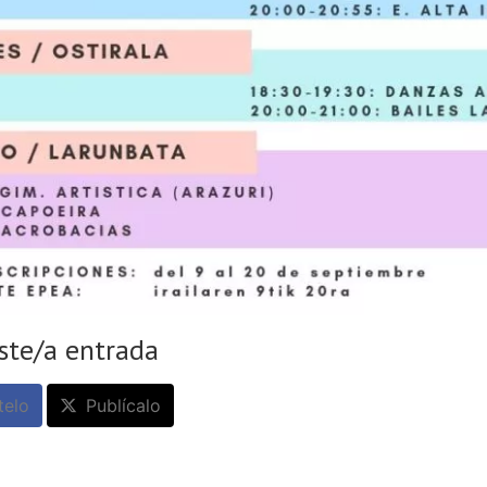
ste/a entrada
elo
Publícalo