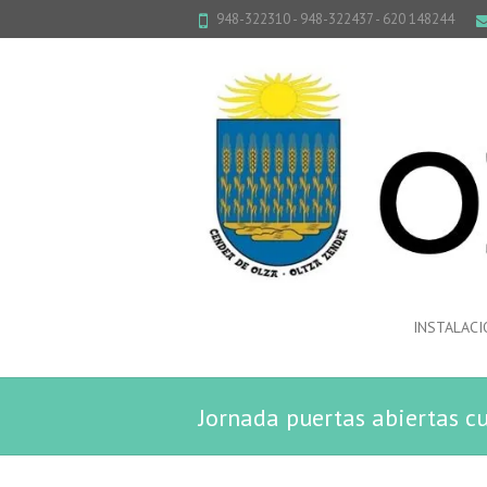
948-322310 - 948-322437 - 620 148244
INSTALACI
Jornada puertas abiertas c