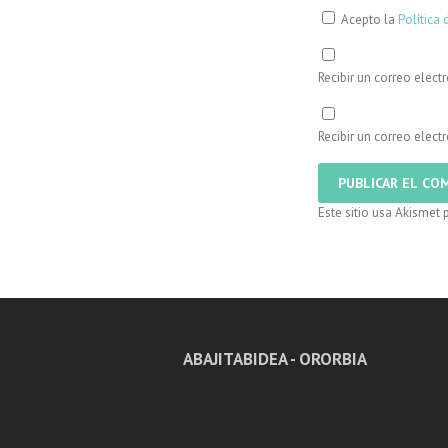
Acepto la
Política 
Recibir un correo elect
Recibir un correo elec
Este sitio usa Akismet 
ABAJITABIDEA - ORORBIA