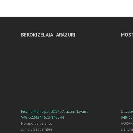
BEROKIZELAIA - ARAZURI
MOST
Piscina Municipal, 31170 Arazuri, Navarra
Oltzal
948-322437 - 620-148244
948-32
Horario de verano:
HORARI
Junio y Septiembre
De lune