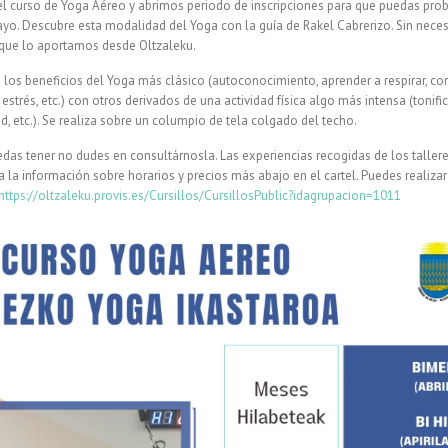
l curso de Yoga Aéreo y abrimos periodo de inscripciones para que puedas prob
ayo. Descubre esta modalidad del Yoga con la guía de Rakel Cabrerizo. Sin neces
a que lo aportamos desde Oltzaleku.
los beneficios del Yoga más clásico (autoconocimiento, aprender a respirar, cor
 estrés, etc.) con otros derivados de una actividad física algo más intensa (tonifi
ad, etc.). Se realiza sobre un columpio de tela colgado del techo.
das tener no dudes en consultárnosla. Las experiencias recogidas de los tallere
 la información sobre horarios y precios más abajo en el cartel. Puedes realizar 
https://oltzaleku.provis.es/Cursillos/CursillosPublic?idagrupacion=1011