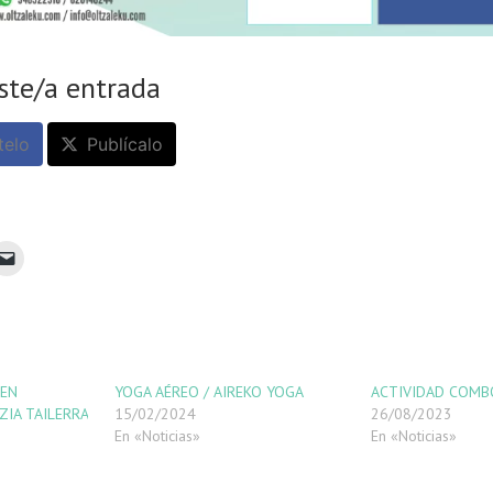
ste/a entrada
elo
Publícalo
 EN
YOGA AÉREO / AIREKO YOGA
ACTIVIDAD COMB
ZIA TAILERRA
15/02/2024
26/08/2023
En «Noticias»
En «Noticias»