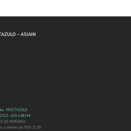
AZULO – ASIAIN
eku - MOSTAZULO
2310 - 620-148244
O DE INVIERNO:
s a viernes de 9:30-21:30