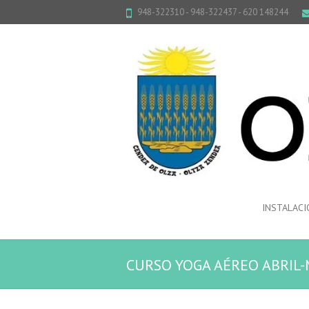
948-322310 - 948-322437 - 620 148244
INSTALACI
CURSO YOGA AÉREO ABRIL