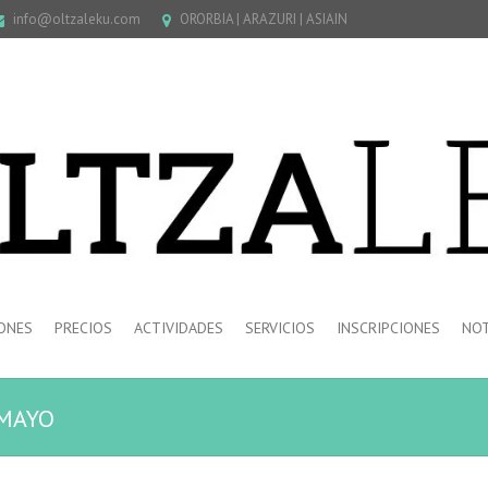
info@oltzaleku.com
ORORBIA | ARAZURI | ASIAIN
ONES
PRECIOS
ACTIVIDADES
SERVICIOS
INSCRIPCIONES
NOT
-MAYO