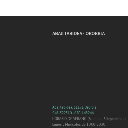
ABAJITABIDEA - ORORBIA
Abajitabidea, 31171 Ororbia
948-322310 - 620-148244
HORARIO DE VERANO (6 Junio a 6 Septiembre):
Lunes y Miércoles de 10:00-20:30