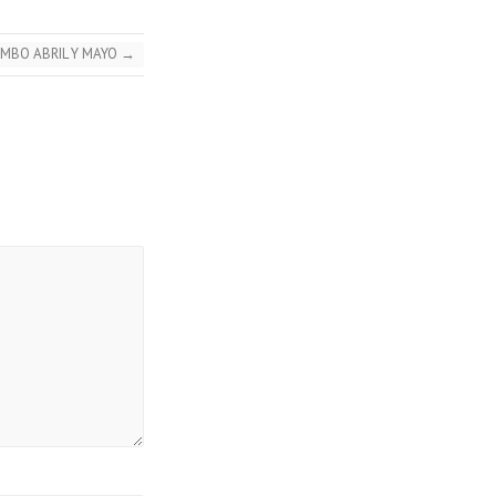
MBO ABRIL Y MAYO
→