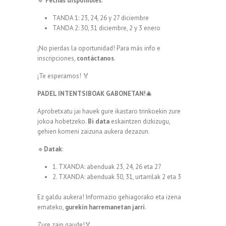
🔹
Fechas disponibles
:
TANDA 1: 23, 24, 26 y 27 diciembre
TANDA 2: 30, 31 diciembre, 2 y 3 enero
¡No pierdas la oportunidad! Para más info e
inscripciones,
contáctanos
.
¡Te esperamos! 🏅
PADEL INTENTSIBOAK GABONETAN!
🎄
Aprobetxatu jai hauek gure ikastaro trinkoekin zure
jokoa hobetzeko.
Bi data
eskaintzen dizkizugu,
gehien komeni zaizuna aukera dezazun.
🔹
Datak
:
1. TXANDA: abenduak 23, 24, 26 eta 27
2. TXANDA: abenduak 30, 31, urtarrilak 2 eta 3
Ez galdu aukera! Informazio gehiagorako eta izena
emateko,
gurekin harremanetan jarri
.
Zure zain gaude!🏅