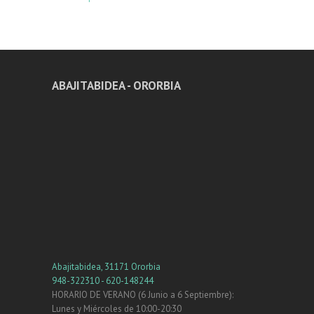
ABAJITABIDEA - ORORBIA
Abajitabidea, 31171 Ororbia
948-322310 - 620-148244
HORARIO DE VERANO (6 Junio a 6 Septiembre):
Lunes y Miércoles de 10:00-20:30