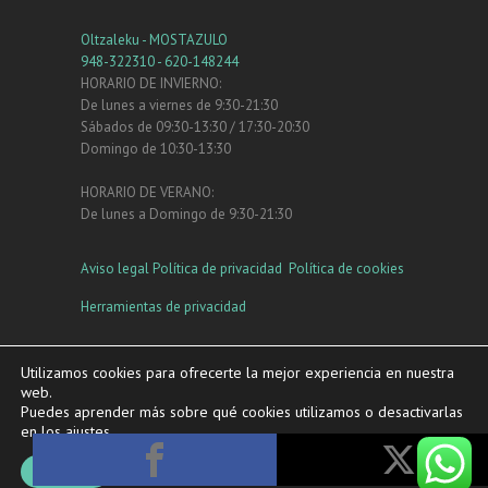
Oltzaleku - MOSTAZULO
948-322310 - 620-148244
HORARIO DE INVIERNO:
De lunes a viernes de 9:30-21:30
Sábados de 09:30-13:30 / 17:30-20:30
Domingo de 10:30-13:30
HORARIO DE VERANO:
De lunes a Domingo de 9:30-21:30
Aviso legal
Política de privacidad
Política de cookies
Herramientas de privacidad
Instagram
Facebook
YouTube
Utilizamos cookies para ofrecerte la mejor experiencia en nuestra
web.
Puedes aprender más sobre qué cookies utilizamos o desactivarlas
en los
ajustes
.
Copyright ©2026
Oltzaleku
|
Política de privacidad
|
Aceptar
Tema por:
Theme Horse
| Funciona con:
WordPress