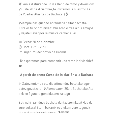
🌟 Ven a disfrutar de un día lleno de ritmo y diversión!
🎶 Este 20 de diciembre, te invitamos a nuestro Día
de Puertas Abiertas de Bachata. 💃🕺
¿Siempre has querido aprender a bailar bachata?
¡Esta es tu oportunidad! Ven solo o trae a tus amigos
y déjate llevar por la música caribeña. 🎉
📅 Fecha: 20 de diciembre
🕒 Hora: 19:30-21:00
📍 Lugar: Polideportivo de Ororbia
¡Te esperamos para compartir una tarde inolvidable!
❤️
A partir de enero Curso de iniciación a la Bachata
✨ Zatoz erritmoz eta dibertimenduz betetako egun
batez gozatzera! 🎵Abenduaren 20an, Bachatako Ate
Irekien Egunera gonbidatzen zaitugu.
Beti nahi izan duzu bachata dantzatzen ikasi? Hau da
zure aukera! Etorri bakarrik edo ekarri zure lagunak
eta utzi musika karibearrari. 🕺🏼💃🏿