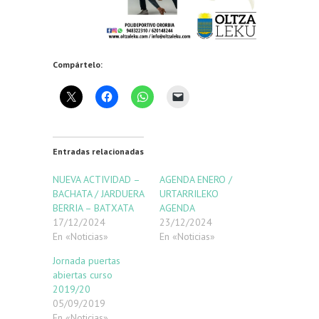
Compártelo:
Entradas relacionadas
NUEVA ACTIVIDAD –
AGENDA ENERO /
BACHATA / JARDUERA
URTARRILEKO
BERRIA – BATXATA
AGENDA
17/12/2024
23/12/2024
En «Noticias»
En «Noticias»
Jornada puertas
abiertas curso
2019/20
05/09/2019
En «Noticias»