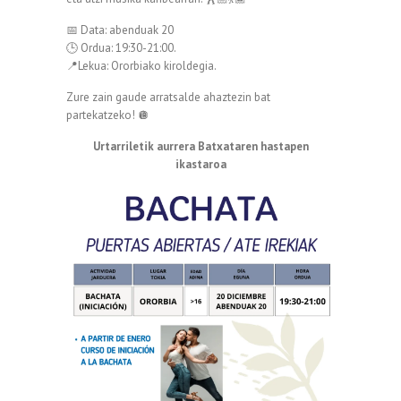
📅 Data: abenduak 20
🕒 Ordua: 19:30-21:00.
📍Lekua: Ororbiako kiroldegia.
Zure zain gaude arratsalde ahaztezin bat
partekatzeko! 🪩
Urtarriletik aurrera Batxataren hastapen
ikastaroa