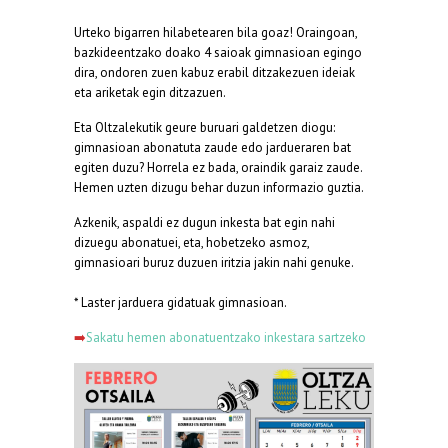
Urteko bigarren hilabetearen bila goaz! Oraingoan,
bazkideentzako doako 4 saioak gimnasioan egingo
dira, ondoren zuen kabuz erabil ditzakezuen ideiak
eta ariketak egin ditzazuen.
Eta Oltzalekutik geure buruari galdetzen diogu:
gimnasioan abonatuta zaude edo jardueraren bat
egiten duzu? Horrela ez bada, oraindik garaiz zaude.
Hemen uzten dizugu behar duzun informazio guztia.
Azkenik, aspaldi ez dugun inkesta bat egin nahi
dizuegu abonatuei, eta, hobetzeko asmoz,
gimnasioari buruz duzuen iritzia jakin nahi genuke.
* Laster jarduera gidatuak gimnasioan.
➡️
Sakatu hemen abonatuentzako inkestara sartzeko