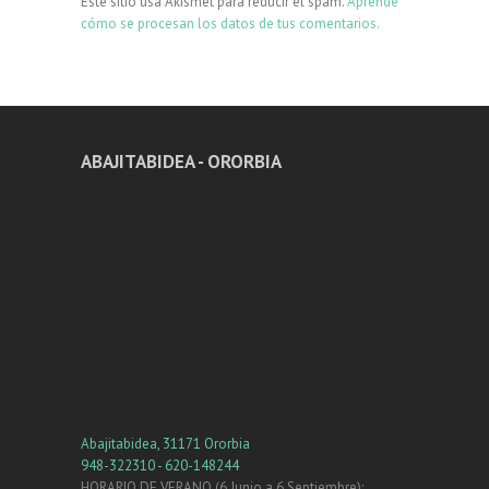
Este sitio usa Akismet para reducir el spam.
Aprende
cómo se procesan los datos de tus comentarios.
ABAJITABIDEA - ORORBIA
Abajitabidea, 31171 Ororbia
948-322310 - 620-148244
HORARIO DE VERANO (6 Junio a 6 Septiembre):