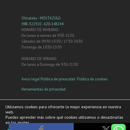
Oltzaleku - MOSTAZULO
948-322310 - 620-148244
HORARIO DE INVIERNO:
De lunes a viernes de 9:30-21:30
Sábados de 09:30-13:30 / 17:30-20:30
Domingo de 10:30-13:30
HORARIO DE VERANO:
De lunes a Domingo de 9:30-21:30
Aviso legal
Política de privacidad
Política de cookies
Herramientas de privacidad
Instagram
Facebook
YouTube
Utilizamos cookies para ofrecerte la mejor experiencia en nuestra
web.
Puedes aprender más sobre qué cookies utilizamos o desactivarlas
en los
ajustes
.
Copyright ©2026
Oltzaleku
|
Política de privacidad
|