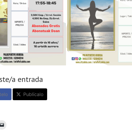
ste/a entrada
elo
Publícalo