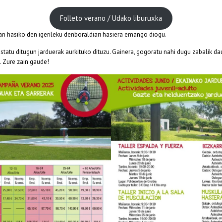
Folleto verano / Udako liburuxka
7an hasiko den igerileku denboraldiari hasiera emango diogu.
estatu ditugun jarduerak aurkituko dituzu. Gainera, gogoratu nahi dugu zabalik d
. Zure zain gaude!