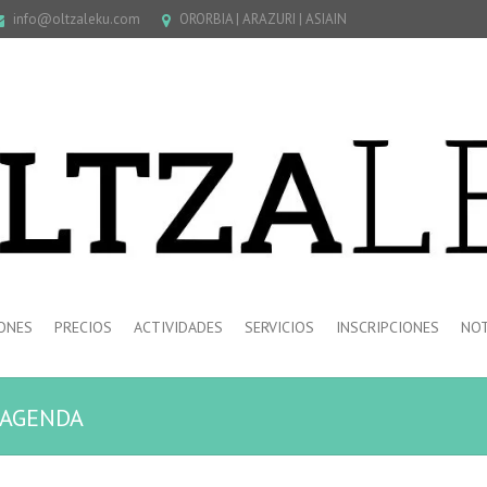
info@oltzaleku.com
ORORBIA | ARAZURI | ASIAIN
ONES
PRECIOS
ACTIVIDADES
SERVICIOS
INSCRIPCIONES
NOT
 AGENDA