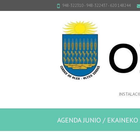
948-322310 - 948-322437 - 620 148244
INSTALACI
AGENDA JUNIO / EKAINEKO