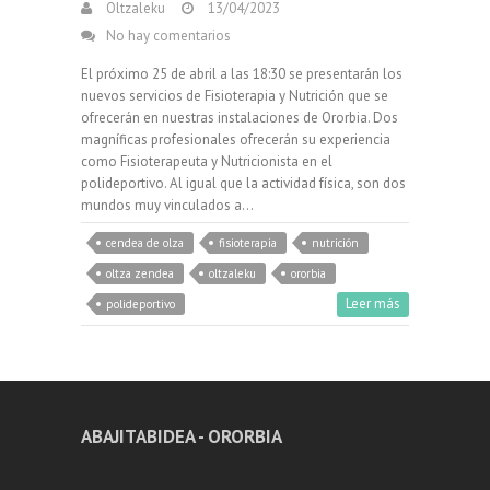
Oltzaleku
13/04/2023
No hay comentarios
El próximo 25 de abril a las 18:30 se presentarán los
nuevos servicios de Fisioterapia y Nutrición que se
ofrecerán en nuestras instalaciones de Ororbia. Dos
magníficas profesionales ofrecerán su experiencia
como Fisioterapeuta y Nutricionista en el
polideportivo. Al igual que la actividad física, son dos
mundos muy vinculados a…
cendea de olza
fisioterapia
nutrición
oltza zendea
oltzaleku
ororbia
Leer más
polideportivo
ABAJITABIDEA - ORORBIA