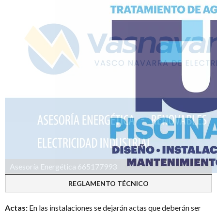
Asesoría Energética 665177993
Operador de telecomunicaciones de Navarra
REGLAMENTO TÉCNICO
Actas:
En las instalaciones se dejarán actas que deberán ser