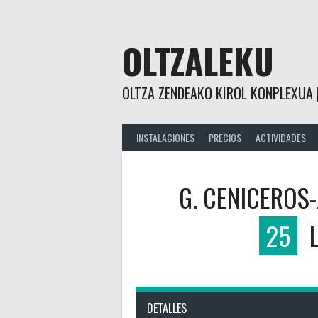
Saltar
al
contenido
OLTZALEKU
OLTZA ZENDEAKO KIROL KONPLEXUA 
INSTALACIONES
PRECIOS
ACTIVIDADES
G. CENICEROS-
25
DETALLES