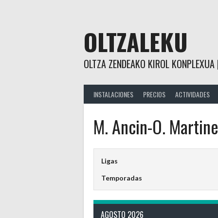
Saltar
al
contenido
OLTZALEKU
OLTZA ZENDEAKO KIROL KONPLEXUA 
INSTALACIONES
PRECIOS
ACTIVIDADES
M. Ancin-O. Martine
Ligas
Temporadas
AGOSTO 2026