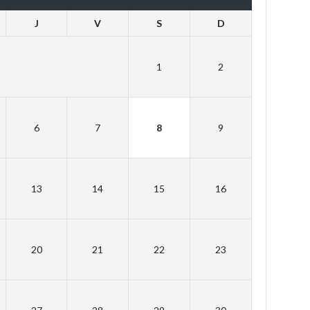
J
V
S
D
1
2
6
7
8
9
13
14
15
16
20
21
22
23