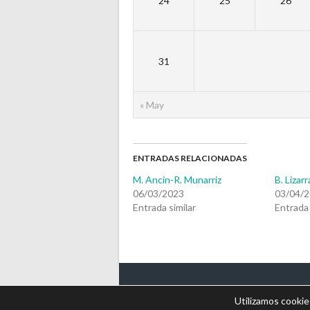
24
25
26
31
« May
ENTRADAS RELACIONADAS
M. Ancin-R. Munarriz
B. Lizar
06/03/2023
03/04/
Entrada similar
Entrada 
© 2026 OLTZALEKU
Utilizamos cookie