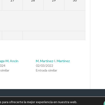
27
28
29
30
raga-M. Ancin
M. Martinez-I. Martinez
2024
02/03/2022
similar
Entrada similar
s para ofrecerte la mejor experiencia en nuestra web.